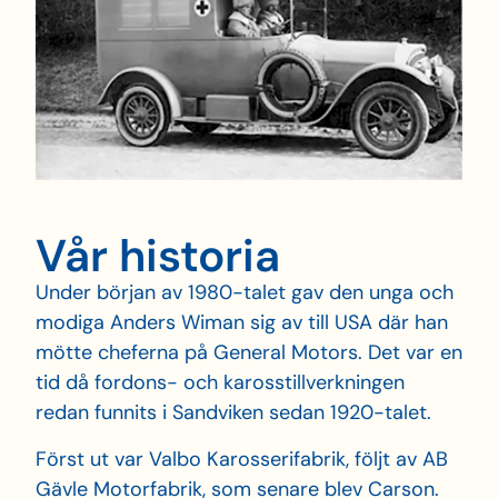
Vår historia
Under början av 1980-talet gav den unga och
modiga Anders Wiman sig av till USA där han
mötte cheferna på General Motors. Det var en
tid då fordons- och karosstillverkningen
redan funnits i Sandviken sedan 1920-talet.
Först ut var Valbo Karosserifabrik, följt av AB
Gävle Motorfabrik, som senare blev Carson.