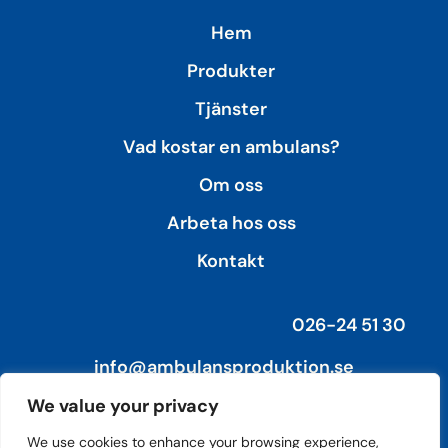
Hem
Produkter
Tjänster
Vad kostar en ambulans?
Om oss
Arbeta hos oss
Kontakt
026-24 51 30
info@ambulansproduktion.se
We value your privacy
Ambulansproduktion AB
Mullervägen 23
We use cookies to enhance your browsing experience,